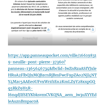
Screenshot
Screenshot
https://app.panneaupocket.com/ville/16619831
9-neuille-pont-pierre-37360?
panneau=1365646734&fbclid=IwZnRzaASfYJxle
HRuA2FlbQIxMQBzcnRjBmFwcF9pZAo2NjI4NT
Y4Mzc5AAEe0UFvxWr1f1En2KmLZ9Y28xxpGQ
q5RkZ9H5R-
I6nqdJIfSEYKbksvmCVKQNA_aem_iw3uXYYEd
leAuznBmpac0A