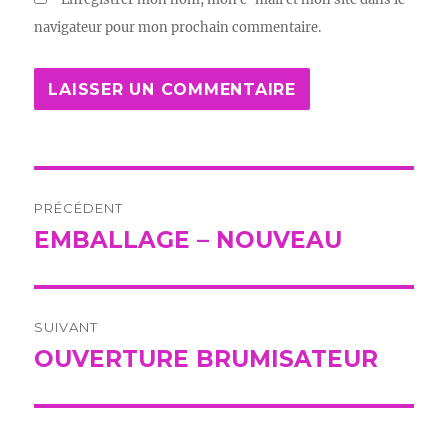
navigateur pour mon prochain commentaire.
Navigation
PRÉCÉDENT
de
EMBALLAGE – NOUVEAU
Publication
précédente :
l’article
SUIVANT
OUVERTURE BRUMISATEUR
Publication
suivante :