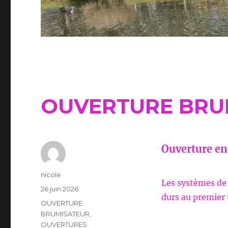
OUVERTURE BRU
Ouverture enc
Auteur
nicole
Les systèmes de 
Publié
26 juin 2026
durs au premier 
le
Catégories
OUVERTURE
BRUMISATEUR
,
OUVERTURES