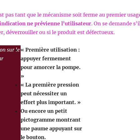
t pas tant que le mécanisme soit ferme au premier usag
indication ne prévienne l’utilisateur
. On se demande s’i
er, déverrouiller ou si le produit est défectueux.
on sur le
« Première utilisation :
ar
appuyer fermement
pour amorcer la pompe.
»
« La première pression
peut nécessiter un
effort plus important. »
Ou encore un petit
pictogramme montrant
une paume appuyant sur
le bouton.