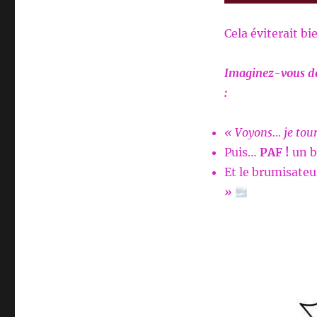
Cela éviterait bi
Imaginez-vous dev
:
« Voyons… je tour
Puis…
PAF !
un b
Et le brumisateu
»