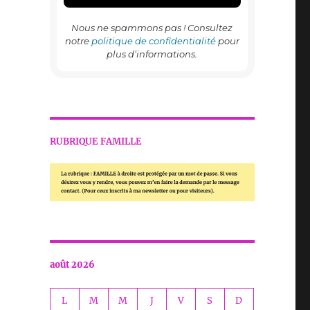
Nous ne spammons pas ! Consultez
notre
politique de confidentialité
pour
plus d’informations.
RUBRIQUE FAMILLE
août 2026
L
M
M
J
V
S
D