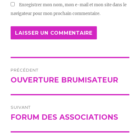
Enregistrer mon nom, mon e-mail et mon site dans le
navigateur pour mon prochain commentaire.
Navigation
PRÉCÉDENT
de
OUVERTURE BRUMISATEUR
Publication
précédente :
l’article
SUIVANT
FORUM DES ASSOCIATIONS
Publication
suivante :